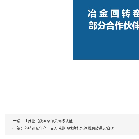
上一篇：
江苏鹏飞获国家海关高级认证
下一篇：
科特迪瓦年产一百万吨鹏飞球磨机水泥粉磨站通过验收