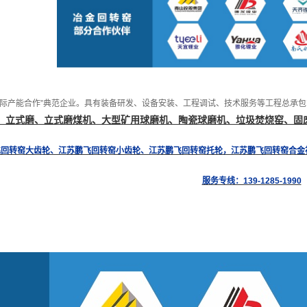
“国际产能合作”典范企业。具有装备研发、设备安装、工程调试、技术服务等工程总承
、立式磨、立式磨煤机、大型矿用球磨机、陶瓷球磨机、垃圾焚烧窑、固
飞回转窑大齿轮、江苏鹏飞回转窑小齿轮、江苏鹏飞回转窑托轮，江苏鹏飞回转窑合金
服务专线：139-1285-1990