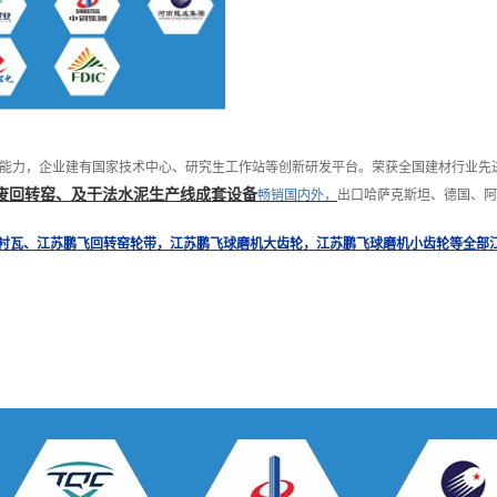
包能力，企业建有国家技术中心、研究生工作站等创新研发平台。荣获全国建材行业先
废回转窑、及干法水泥生产线成套设备
畅销国内外，
出口哈萨克斯坦、德国、阿
衬瓦、江苏鹏飞回转窑轮带，江苏鹏飞球磨机大齿轮，江苏鹏飞球磨机小齿轮等全部