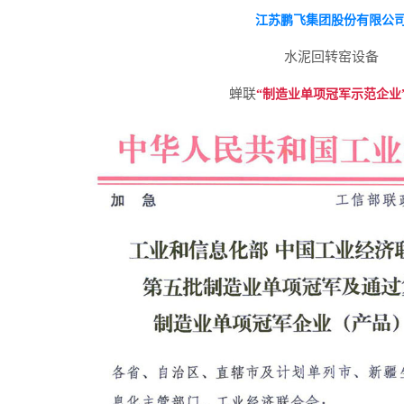
江苏鹏飞集团股份有限公
水泥回转窑设备
蝉联
“制造业单项冠军示范企业