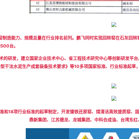
窑制造能力、规模总量在行业排名前列。鹏飞同时实现回转窑在
石灰回转
500台。
术的研发，建立国家企业技术中心、省工程技术研究中心等创新研发平台
型干法水泥生产成套装备技术要求》等10多项国家标准、行业标准起草
准和18项行业标准的起草制定，开发
镍铁还原窑、煤清洁高效提质窑、
鼎新集团、江苏德龙、龙城集团、中科合成油、台湾东红