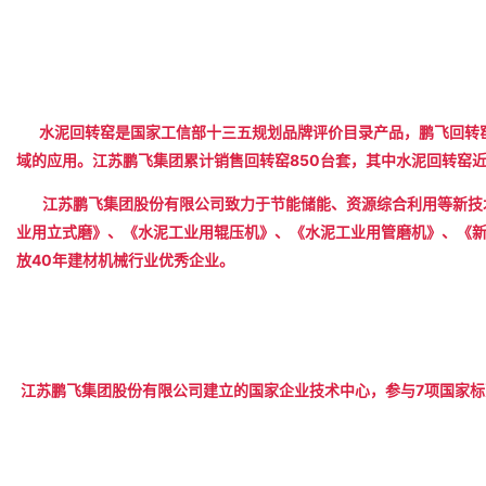
水泥回转窑
是国家工信部十三五规划品牌评价目录产品，鹏飞回转
域的应用。
江苏鹏飞集团
累计销售回转窑850台套，其中
水泥回转窑
近
江苏鹏飞集团
股份有限公司致力于节能储能、资源综合利用等新技
业用立式磨》、《水泥工业用辊压机》、《水泥工业用管磨机》、《新
放40年建材机械行业优秀企业。
江苏鹏飞集团股份有限公司建立的国家企业技术中心，参与7项国家标