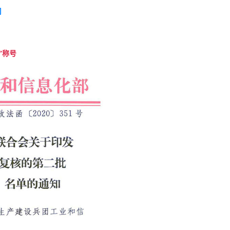
司
”称号