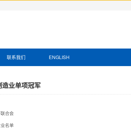
联系我们
ENGLISH
制造业单项冠军
济联合会
企业名单